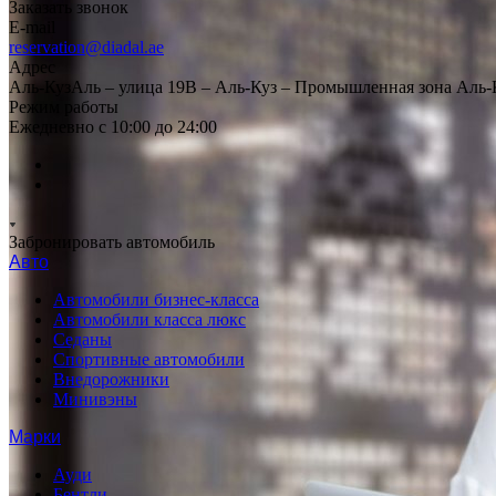
Заказать звонок
E-mail
reservation@diadal.ae
Адрес
Аль-КузАль – улица 19B – Аль-Куз – Промышленная зона Аль-
Режим работы
Ежедневно с 10:00 до 24:00
Забронировать автомобиль
Авто
Автомобили бизнес-класса
Автомобили класса люкс
Седаны
Спортивные автомобили
Внедорожники
Минивэны
Марки
Ауди
Бентли