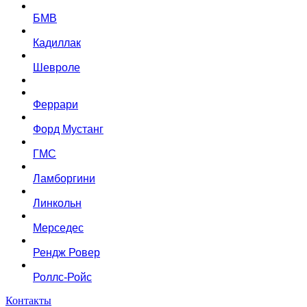
БМВ
Кадиллак
Шевроле
Феррари
Форд Мустанг
ГМС
Ламборгини
Линкольн
Мерседес
Рендж Ровер
Роллс-Ройс
Контакты