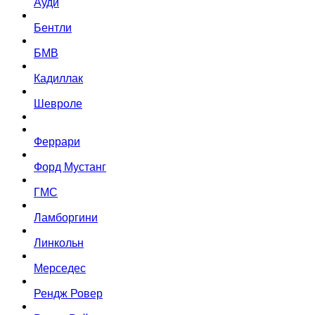
Ауди
Бентли
БМВ
Кадиллак
Шевроле
Феррари
Форд Мустанг
ГМС
Ламборгини
Линкольн
Мерседес
Рендж Ровер