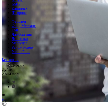
БМВ
Кадиллак
Шевроле
Феррари
Форд Мустанг
ГМС
Ламборгини
Линкольн
Мерседес
Рендж Ровер
Роллс-Ройс
Контакты
Дубаи
Дубаи
Abu-Dhabi
ru
en