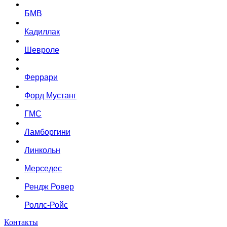
БМВ
Кадиллак
Шевроле
Феррари
Форд Мустанг
ГМС
Ламборгини
Линкольн
Мерседес
Рендж Ровер
Роллс-Ройс
Контакты