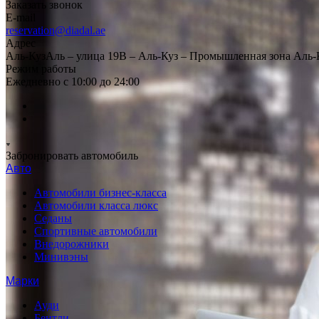
Заказать звонок
E-mail
reservation@diadal.ae
Адрес
Аль-КузАль – улица 19B – Аль-Куз – Промышленная зона Аль-
Режим работы
Ежедневно с 10:00 до 24:00
Забронировать автомобиль
Авто
Автомобили бизнес-класса
Автомобили класса люкс
Седаны
Спортивные автомобили
Внедорожники
Минивэны
Марки
Ауди
Бентли