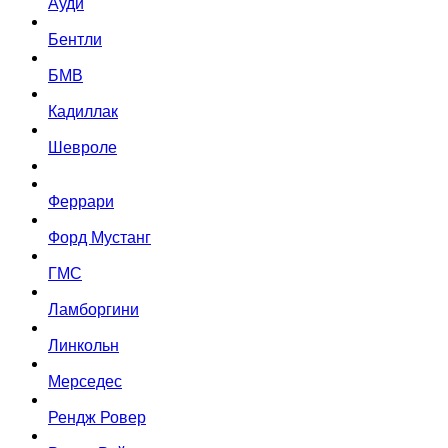
Ауди
Бентли
БМВ
Кадиллак
Шевроле
Феррари
Форд Мустанг
ГМС
Ламборгини
Линкольн
Мерседес
Рендж Ровер