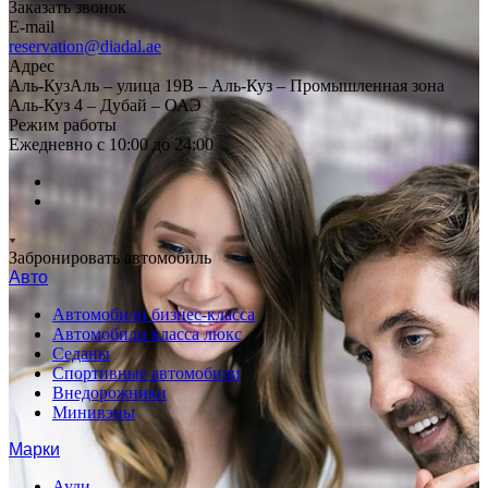
Заказать звонок
E-mail
reservation@diadal.ae
Адрес
Аль-КузАль – улица 19B – Аль-Куз – Промышленная зона
Аль-Куз 4 – Дубай – ОАЭ
Режим работы
Ежедневно с 10:00 до 24:00
Забронировать автомобиль
Авто
Автомобили бизнес-класса
Автомобили класса люкс
Седаны
Спортивные автомобили
Внедорожники
Минивэны
Марки
Ауди