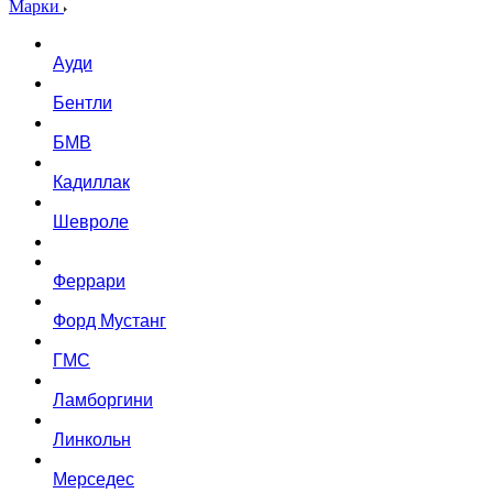
Марки
Ауди
Бентли
БМВ
Кадиллак
Шевроле
Феррари
Форд Мустанг
ГМС
Ламборгини
Линкольн
Мерседес