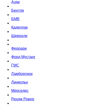
Ауди
Бентли
БМВ
Кадиллак
Шевроле
Феррари
Форд Мустанг
ГМС
Ламборгини
Линкольн
Мерседес
Рендж Ровер