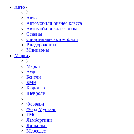
Авто
Авто
Автомобили бизнес-класса
Автомобили класса люкс
Седаны
Спортивные автомобили
Внедорожники
Минивэны
Марки
Марки
Ауди
Бентли
БМВ
Кадиллак
Шевроле
Феррари
Форд Мустанг
ГМС
Ламборгини
Линкольн
Мерседес