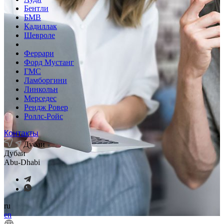
Бентли
БМВ
Кадиллак
Шевроле
Феррари
Форд Мустанг
ГМС
Ламборгини
Линкольн
Мерседес
Рендж Ровер
Роллс-Ройс
Контакты
Дубаи
Дубаи
Abu-Dhabi
ru
en